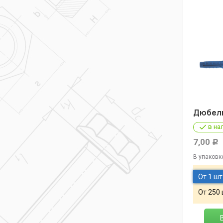
Дюбель
в на
7,00
Р
В упаковк
От 1 шт
От 250