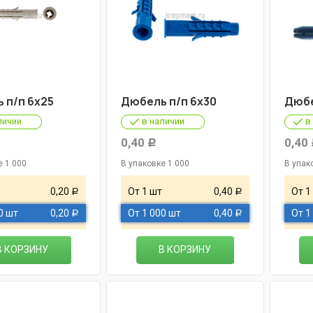
 п/п 6х25
Дюбель п/п 6х30
Дюбе
личии
в наличии
в
0,40
0,40
Р
е 1 000
В упаковке 1 000
В упак
0,20
От 1 шт
0,40
От 1
Р
Р
0 шт
0,20
От 1 000 шт
0,40
От 1
Р
Р
В КОРЗИНУ
В КОРЗИНУ