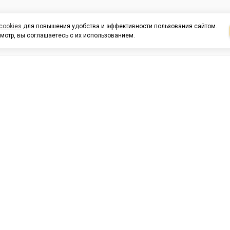
cookies
для повышения удобства и эффективности пользования сайтом.
мотр, вы соглашаетесь с их использованием.
И ПОДДЕРЖКА
ОРГАНИЗАЦИЯМ
КОНТАК
льных
420054, Республика Татарста
г.Казань, ул.Татарстан, 9
г.Казань, ул.Ямашева, 54, кор
3
Время работы:
Заказы на сайте принимаютс
24/7