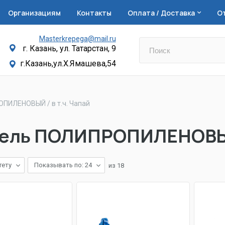
Организациям
Контакты
Оплата / Доставка
О
Masterkrepega@mail.ru
г. Казань, ул. Татарстан, 9
г.Казань,ул.Х.Ямашева,54
ИЛЕНОВЫЙ / в т.ч. Чапай
ель ПОЛИПРОПИЛЕНОВЫЙ 
тету
Показывать по: 24
из
18