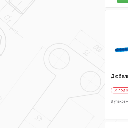
Дюбель
под 
В упаковк