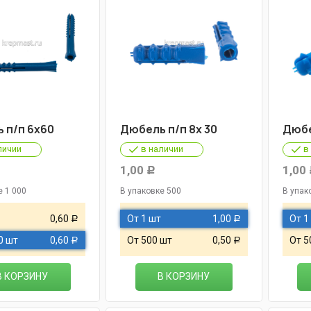
 п/п 6х60
Дюбель п/п 8х 30
Дюбе
личии
в наличии
в
1,00
1,00
Р
е 1 000
В упаковке 500
В упак
0,60
От 1 шт
1,00
От 1
Р
Р
0 шт
0,60
От 500 шт
0,50
От 5
Р
Р
В КОРЗИНУ
В КОРЗИНУ