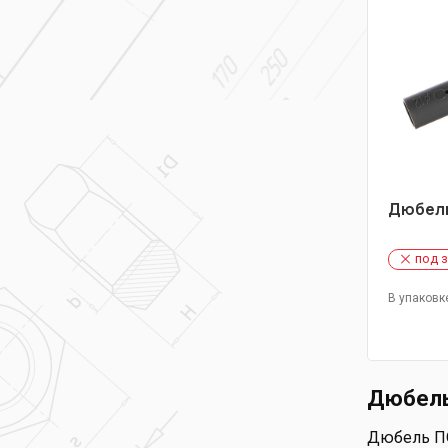
Дюбель
под 
В упаковк
Дюбель
Дюбель ПО