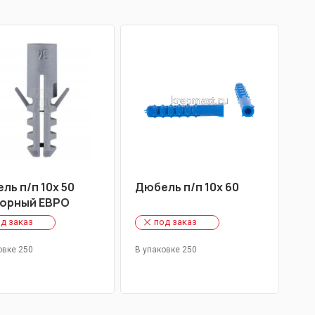
ль п/п 10х 50
Дюбель п/п 10х 60
орный ЕВРО
д заказ
под заказ
овке 250
В упаковке 250