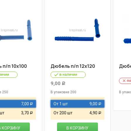
 п/п 10х100
Дюбель п/п 12х120
Дюбе
личии
в наличии
по
9,00
Р
е 250
В упаковке 200
В упак
7,00
От 1 шт
9,00
Р
Р
 шт
3,70
От 200 шт
4,90
Р
Р
В КОРЗИНУ
В КОРЗИНУ