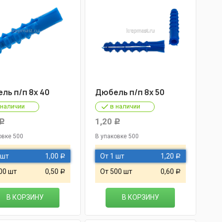
ль п/п 8х 40
Дюбель п/п 8х 50
 наличии
в наличии
1,20
Р
Р
овке 500
В упаковке 500
 шт
1,00
От 1 шт
1,20
Р
Р
00 шт
0,50
От 500 шт
0,60
Р
Р
В КОРЗИНУ
В КОРЗИНУ