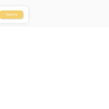
Принять
ТЫ
ОПЛАТА / ДОСТАВКА
ОТЗЫВЫ
н
Masterkrepega@mail.ru
8 (843) 293 35 92
8-960-062-38-52
пус
я