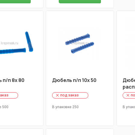
 п/п 8х 80
Дюбель п/п 10х 50
Дюбе
расп
заказ
под заказ
по
е 500
В упаковке 250
В упак