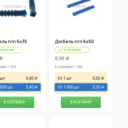
ль п/п 6х35
Дюбель п/п 6х50
 наличии
в наличии
0,50
Р
Р
овке 1 000
В упаковке 1 000
 шт
0,40
От 1 шт
0,50
Р
Р
 000 шт
0,40
От 1 000 шт
0,50
Р
Р
В КОРЗИНУ
В КОРЗИНУ