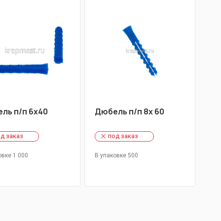
ль п/п 6х40
Дюбель п/п 8х 60
д заказ
под заказ
овке 1 000
В упаковке 500