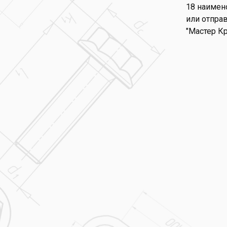
18 наимено
или отправ
"Мастер К