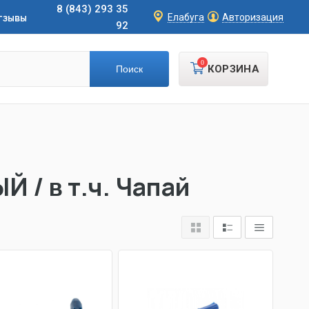
8 (843) 293 35
тзывы
Елабуга
Авторизация
92
0
КОРЗИНА
/ в т.ч. Чапай