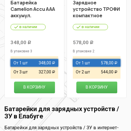
Батарейка
Зарядное
Camelion Accu AAА
устройство ТРОФИ
аккумул.
компактное
в наличии
в наличии
348,00
578,00
Р
Р
В упаковке 3
В упаковке 2
От 1 шт
348,00
От 1 шт
578,00
Р
Р
От 3 шт
327,00
От 2 шт
544,00
Р
Р
В КОРЗИНУ
В КОРЗИНУ
Батарейки для зарядных устройств /
ЗУ в Елабуге
Батарейки для зарядных устройств / ЗУ в интернет-