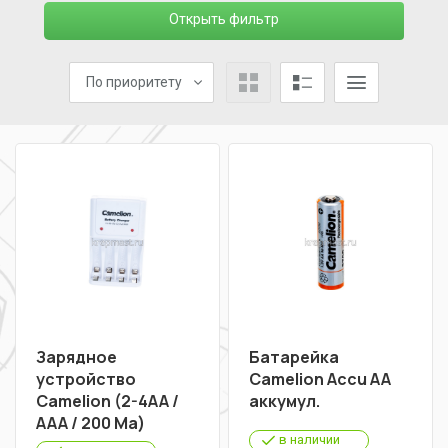
Открыть фильтр
По приоритету
Зарядное
Батарейка
устройство
Camelion Accu AA
Camelion (2-4АА /
аккумул.
ААА / 200 Ма)
в наличии